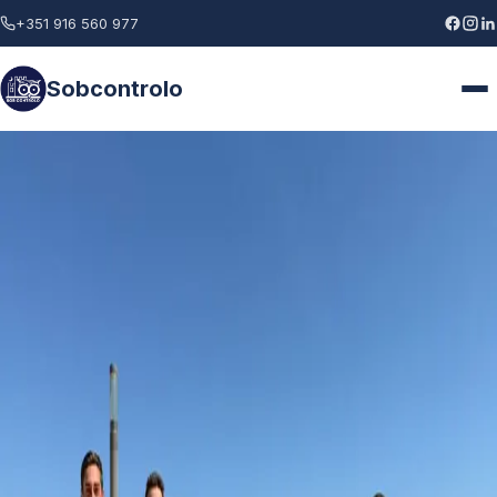
+351 916 560 977
Sobcontrolo
Home
Sobre Nós
Soluções
Blog
Contactos
Recrutamento